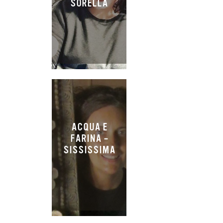
SORELLA
ACQUA E
FARINA –
SISSISSIMA