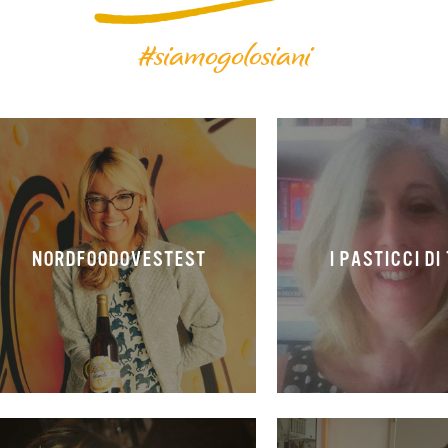
#siamogolosiani
NORDFOODOVESTEST
I PASTICCI DI