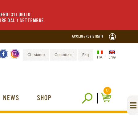
ERDÌ 31 LUGLIO.
TIRE DAL 1 SETTEMBRE.
ACCEDI o REGISTRATI
Chi siamo
Contattaci
Faq
|
ITA
ENG
0
NEWS
SHOP