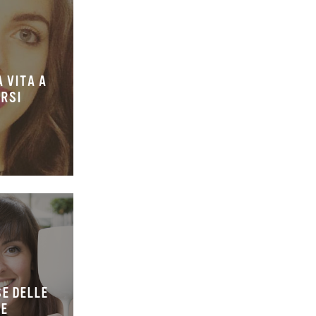
 VITA A
ORSI
SE DELLE
IE