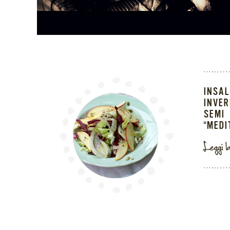
INSA
INVER
SEMI
“MEDI
Leggi l