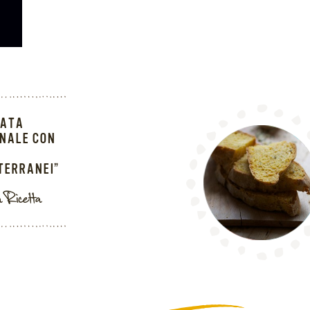
LATA
NALE CON
TERRANEI”
a Ricetta