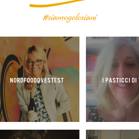
#siamogolosiani
NORDFOODOVESTEST
I PASTICCI DI