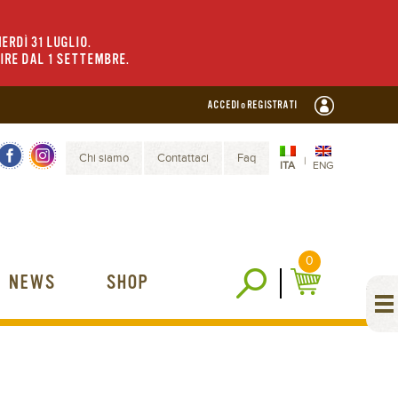
ERDÌ 31 LUGLIO.
TIRE DAL 1 SETTEMBRE.
ACCEDI o REGISTRATI
Chi siamo
Contattaci
Faq
|
ITA
ENG
0
NEWS
SHOP