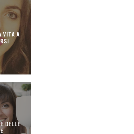
 VITA A
ORSI
SE DELLE
IE