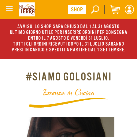
AVVISO: LO SHOP SARÀ CHIUSO DAL 1 AL 31 AGOSTO
ULTIMO GIORNO UTILE PER INSERIRE ORDINI PER CONSEGNA
ENTRO IL 7 AGOSTO È VENERDÌ 31 LUGLIO.
TUTTI GLI ORDINI RICEVUTI DOPO IL 31 LUGLIO SARANNO
PRESI IN CARICO E SPEDITI A PARTIRE DAL 1 SETTEMBRE.
#SIAMO GOLOSIANI
Essenza in Cucina