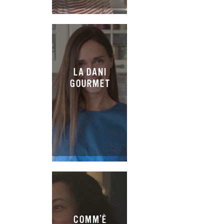
LA DANI
GOURMET
COMM’È