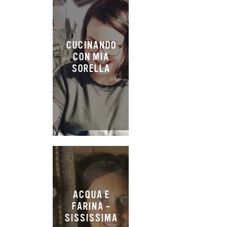
CUCINANDO
CON MIA
SORELLA
ACQUA E
FARINA –
SISSISSIMA