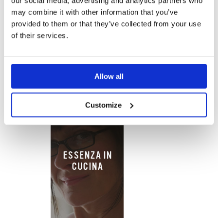
our social media, advertising and analytics partners who
ESSENZA DI
may combine it with other information that you’ve
VANIGLIA
provided to them or that they’ve collected from your use
of their services.
Allow all
Customize
ESSENZA IN
CUCINA